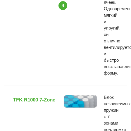
ячеек.
4
Одновремен
мягкий
и
упругий,
он
отлично
вентилирует
и
быстро
восстанавли
форму.
Блок
TFK R1000 7-Zone
независимых
пружин
с 7
зонами
поддержки