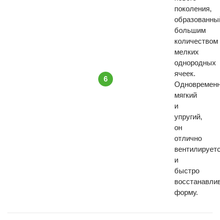
поколения,
образованны
большим
количеством
мелких
однородных
ячеек.
6
Одновремен
мягкий
и
упругий,
он
отлично
вентилирует
и
быстро
восстанавли
форму.