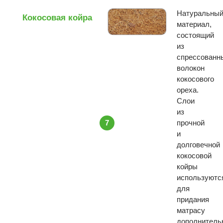
Натуральны
Кокосовая койра
материал,
состоящий
из
спрессованн
волокон
кокосового
ореха.
Слои
из
7
прочной
и
долговечной
кокосовой
койры
используютс
для
придания
матрасу
дополнитель