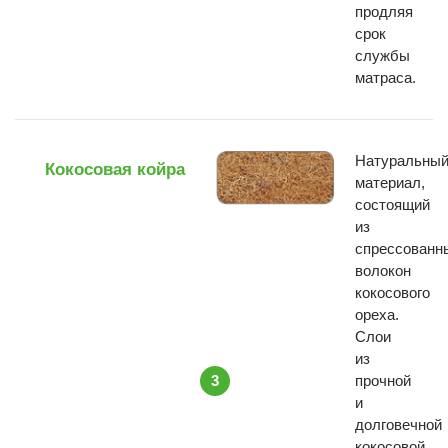
продляя
срок
службы
матраса.
Натуральны
Кокосовая койра
материал,
состоящий
из
спрессованн
волокон
кокосового
ореха.
Слои
из
3
прочной
и
долговечной
кокосовой