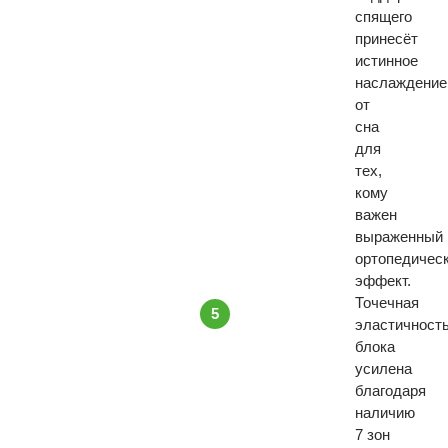
спящего
принесёт
истинное
наслаждение
от
сна
для
тех,
кому
важен
выраженный
ортопедичес
эффект.
Точечная
5
эластичност
блока
усилена
благодаря
наличию
7 зон