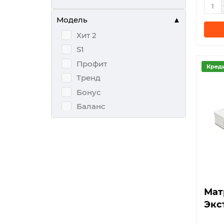
с 7-зональным блоком
независимых пружин
Модель
с независимым пружин
Хит 2
ным блоком
S1
Профит
Кред
Тренд
Бонус
Баланс
S5
S6
Банни
Бинго
Вектор
Мат
Голден Дрим
Экс
Джолли
Драйв