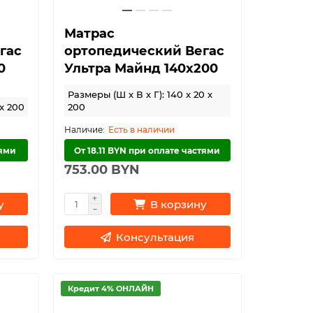
Матрас
гас
ортопедический Вегас
0
Ультра Майнд 140х200
Размеры (Ш x В x Г): 140 x 20 x
 x 200
200
Есть в наличии
тями
От 18.11 BYN при оплате частями
753.00 BYN
у
В корзину
Консультация
Кредит 4% ОНЛАЙН