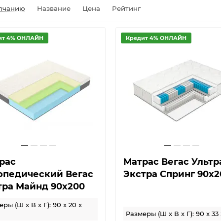
лчанию
Название
Цена
Рейтинг
ит 4% ОНЛАЙН
Кредит 4% ОНЛАЙН
рас
Матрас Вегас Ультр
опедический Вегас
Экстра Спринг 90х2
тра Майнд 90х200
ры (Ш x В x Г): 90 x 20 x
Размеры (Ш x В x Г): 90 x 33