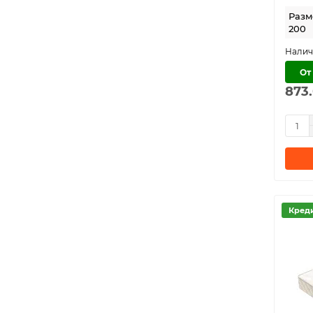
Зип
Разме
200
Коко
Коколатекс
От
Крафт
873
Мэджик
Пауэр
Прайм
Принц
Пульс
Роял Дрим
Кред
Сикрет Дрим
Софт
Спарк Лайт
Спирит
Сплэш