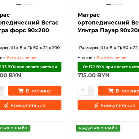
рас
Матрас
опедический Вегас
ортопедический Ве
тра Форс 90х200
Ультра Пауэр 90х20
ры (Ш x В x Г): 90 x 22 x 200
Размеры (Ш x В x Г): 90 x 22
Есть в наличии
Есть в наличии
15.73 BYN при оплате частями
От 17.2 BYN при оплате час
.00 BYN
715.00 BYN
В корзину
В корзин
Консультация
Консультация
ит 4% ОНЛАЙН
Кредит 4% ОНЛАЙН