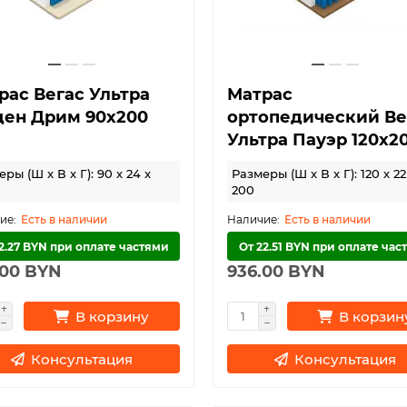
рас Вегас Ультра
Матрас
ден Дрим 90х200
ортопедический Ве
Ультра Пауэр 120х2
ры (Ш x В x Г): 90 x 24 x
Размеры (Ш x В x Г): 120 x 22
200
Есть в наличии
Есть в наличии
2.27 BYN при оплате частями
От 22.51 BYN при оплате час
.00 BYN
936.00 BYN
В корзину
В корзин
Консультация
Консультация