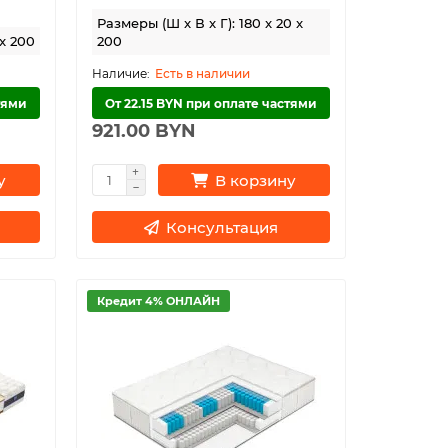
Размеры (Ш x В x Г): 180 x 20 x
 x 200
200
Есть в наличии
тями
От 22.15 BYN при оплате частями
921.00 BYN
у
В корзину
Консультация
Кредит 4% ОНЛАЙН