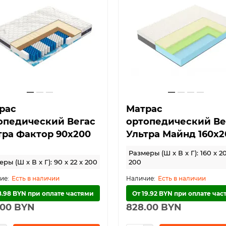
рас
Матрас
опедический Вегас
ортопедический Ве
тра Фактор 90х200
Ультра Майнд 160х2
Размеры (Ш x В x Г): 160 x 20
ры (Ш x В x Г): 90 x 22 x 200
200
Есть в наличии
Есть в наличии
8.98 BYN при оплате частями
От 19.92 BYN при оплате ча
.00 BYN
828.00 BYN