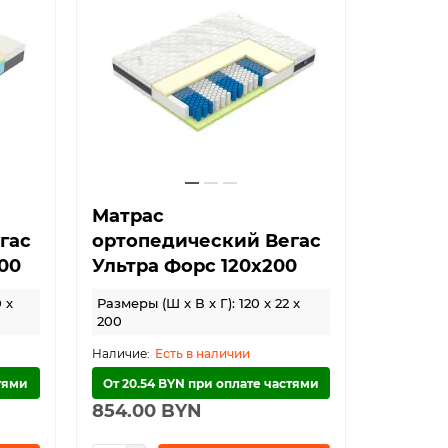
Матрас
гас
ортопедический Вегас
00
Ультра Форс 120х200
 x
Размеры (Ш x В x Г): 120 x 22 x
200
Есть в наличии
стями
От 20.54 BYN при оплате частями
854.00 BYN