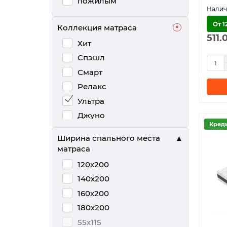
пожилым
От 1
Коллекция матраса
511.
Хит
Спэшл
Смарт
Релакс
Ультра
Джуно
Кред
Кидс
Ширина спального места
матраса
120x200
140x200
160х200
180х200
55х115