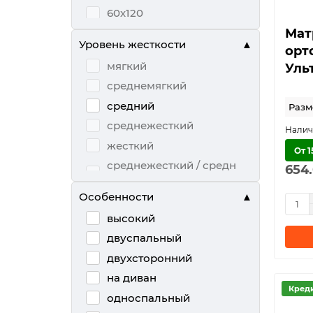
60х120
Мат
65х125
Уровень жесткости
орт
70х140
мягкий
Уль
70х200
среднемягкий
80х200
средний
Разме
90х200
среднежесткий
жесткий
От 
среднежесткий / средн
654
ий
Особенности
высокий
двуспальный
двухсторонний
на диван
Кред
односпальный