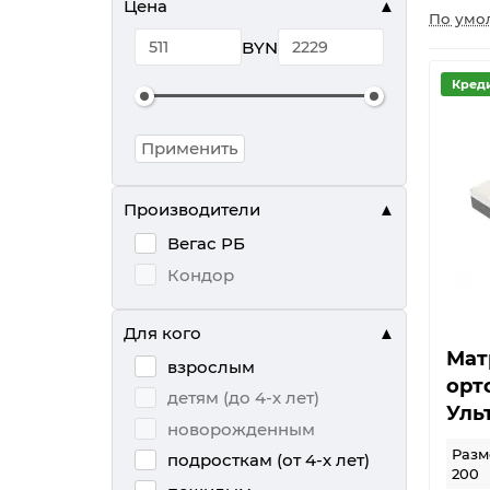
Цена
По умо
BYN
Кред
Применить
Производители
Вегас РБ
Кондор
Для кого
Мат
взрослым
орт
детям (до 4-х лет)
Уль
новорожденным
Разме
подросткам (от 4-х лет)
200