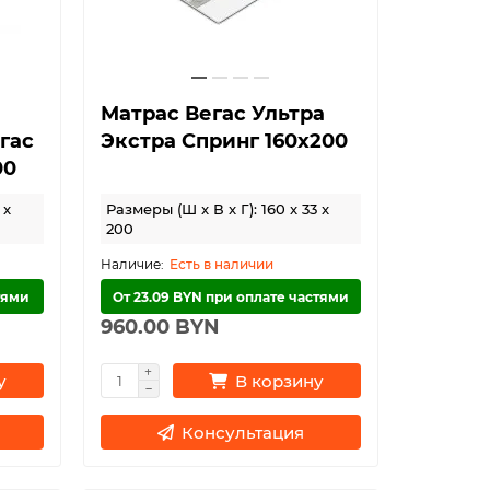
Матрас Вегас Ультра
гас
Экстра Спринг 160х200
00
 x
Размеры (Ш x В x Г): 160 x 33 x
200
Есть в наличии
тями
От 23.09 BYN при оплате частями
960.00 BYN
у
В корзину
Консультация