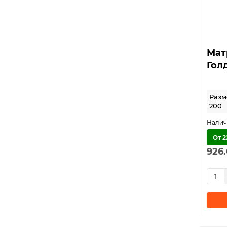
Темпо
Тин
Траст
Фактор
Мат
Флеш
Гол
Фокус
Форс
Разме
Хит 1
200
Хит 3
Хит 4
От 2
Хит 5
926
Экстра Спринг
Эльф