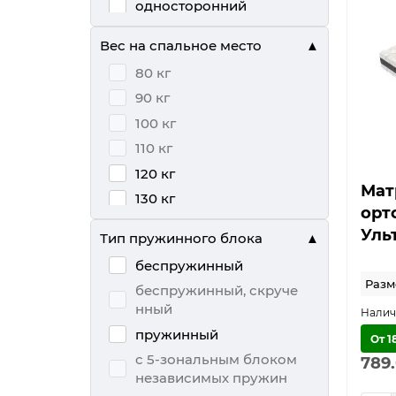
односторонний
полуторный
Вес на спальное место
разносторонний
80 кг
тонкий
90 кг
100 кг
110 кг
120 кг
Мат
130 кг
орт
140 кг
Уль
Тип пружинного блока
150 кг
беспружинный
160 кг
Разме
беспружинный, скруче
нный
пружинный
От 1
с 5-зональным блоком
789
независимых пружин