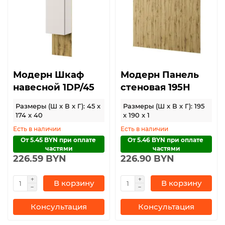
Модерн Шкаф
Модерн Панель
навесной 1DP/45
стеновая 195Н
Размеры (Ш x В x Г): 45 x
Размеры (Ш x В x Г): 195
174 x 40
x 190 x 1
Есть в наличии
Есть в наличии
От 5.45 BYN при оплате 
От 5.46 BYN при оплате 
частями
частями
226.59 BYN
226.90 BYN
В корзину
В корзину
Консультация
Консультация