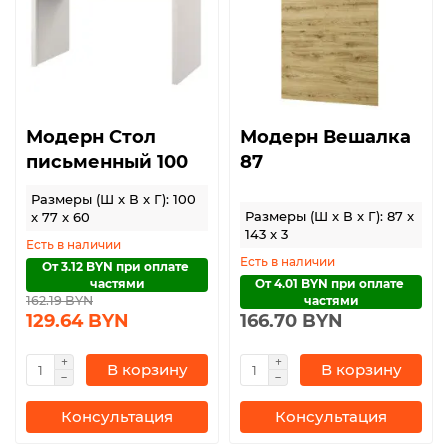
Модерн Стол
Модерн Вешалка
письменный 100
87
Размеры (Ш x В x Г): 100
Размеры (Ш x В x Г): 87 x
x 77 x 60
143 x 3
Есть в наличии
Есть в наличии
От 3.12 BYN при оплате 
частями
От 4.01 BYN при оплате 
162.19 BYN
частями
129.64 BYN
166.70 BYN
В корзину
В корзину
Консультация
Консультация