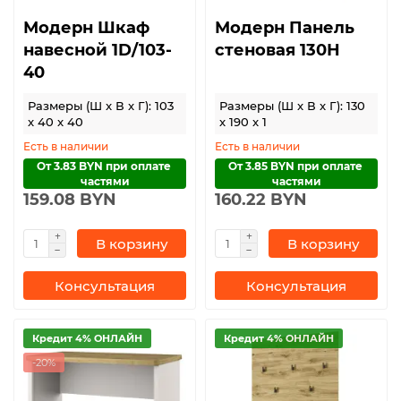
Модерн Шкаф
Модерн Панель
навесной 1D/103-
стеновая 130Н
40
Размеры (Ш x В x Г): 103
Размеры (Ш x В x Г): 130
x 40 x 40
x 190 x 1
Есть в наличии
Есть в наличии
От 3.83 BYN при оплате 
От 3.85 BYN при оплате 
частями
частями
159.08 BYN
160.22 BYN
В корзину
В корзину
Консультация
Консультация
Кредит 4% ОНЛАЙН
Кредит 4% ОНЛАЙН
-20%