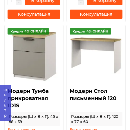
В корзину
В корзину
Консультация
Консультация
Кредит 4% ОНЛАЙН
Кредит 4% ОНЛАЙН
Фильтр
Модерн Тумба
Модерн Стол
прикроватная
письменный 120
1D1S
Размеры (Ш x В x Г): 45 x
Размеры (Ш x В x Г): 120
58 x 39
x 77 x 60
Есть в наличии
Есть в наличии