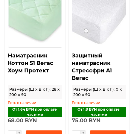
Наматрасник
Защитный
Коттон S1 Вегас
наматрасник
Хоум Протект
Стрессфри А1
Вегас
Размеры (Ш x В x Г): 28 x
Размеры (Ш x В x Г): 0 x
200 x 90
200 x 90
Есть в наличии
Есть в наличии
От 1.64 BYN при оплате 
От 1.8 BYN при оплате 
частями
частями
68.00 BYN
75.00 BYN