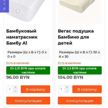
Бамбуковый
Вегас подушка
наматрасник
Бамбино для
Бамбу A1
детей
Размеры (Ш x В x Г): 0 x
Размеры (Ш x В x Г): 50 x
0 x 0
6 x 30
Есть в наличии
Есть в наличии
От 2.31 BYN при оплате 
От 2.5 BYN при оплате 
частями
частями
96.00 BYN
104.00 BYN
В корзину
В корзину
Консультация
Консультация