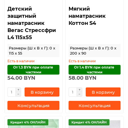
Детский
Мягкий
защитный
наматрасник
наматрасник
Коттон S4
Вегас Стрессфри
L4 115х55
Размеры (Ш x В x Г): 0 x
Размеры (Ш x В x Г): 0 x
115 x 55
200 x 90
Есть в наличии
Есть в наличии
От 1.3 BYN при оплате 
От 1.4 BYN при оплате 
частями
частями
54.00 BYN
58.00 BYN
В корзину
В корзину
Консультация
Консультация
Кредит 4% ОНЛАЙН
Кредит 4% ОНЛАЙН