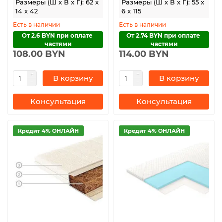
Размеры (Ш x В x Г): 62 x
Размеры (Ш x В x Г): 55 x
14 x 42
6 x 115
Есть в наличии
Есть в наличии
От 2.6 BYN при оплате 
От 2.74 BYN при оплате 
частями
частями
108.00 BYN
114.00 BYN
В корзину
В корзину
Консультация
Консультация
Кредит 4% ОНЛАЙН
Кредит 4% ОНЛАЙН