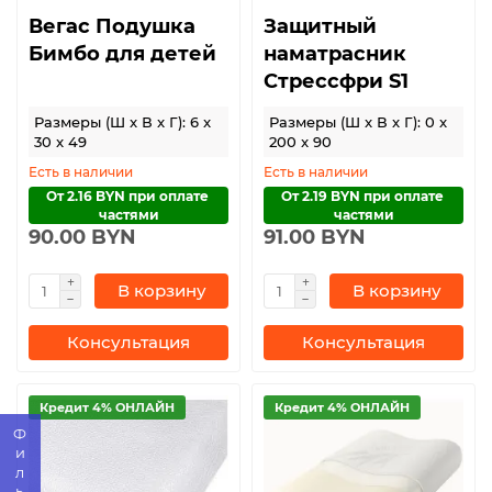
Вегас Подушка
Защитный
Бимбо для детей
наматрасник
Стрессфри S1
Размеры (Ш x В x Г): 6 x
Размеры (Ш x В x Г): 0 x
30 x 49
200 x 90
Есть в наличии
Есть в наличии
От 2.16 BYN при оплате 
От 2.19 BYN при оплате 
частями
частями
90.00 BYN
91.00 BYN
В корзину
В корзину
Консультация
Консультация
Кредит 4% ОНЛАЙН
Кредит 4% ОНЛАЙН
Фильтр