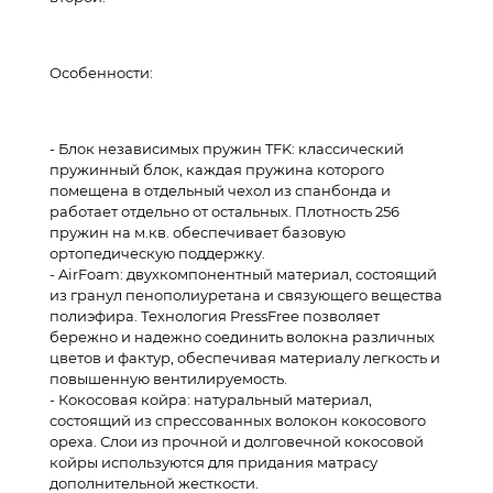
Особенности:
-
Блок независимых пружин TFK
: классический
пружинный блок, каждая пружина которого
помещена в отдельный чехол из спанбонда и
работает отдельно от остальных. Плотность 256
пружин на м.кв. обеспечивает базовую
ортопедическую поддержку.
-
AirFoam
: двухкомпонентный материал, состоящий
из гранул пенополиуретана и связующего вещества
полиэфира. Технология PressFree позволяет
бережно и надежно соединить волокна различных
цветов и фактур, обеспечивая материалу легкость и
повышенную вентилируемость.
-
Кокосовая койра
: натуральный материал,
состоящий из спрессованных волокон кокосового
ореха. Слои из прочной и долговечной кокосовой
койры используются для придания матрасу
дополнительной жесткости.