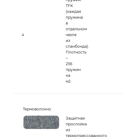
TFK
(каждая
пружина
в
отдельном
4
чехле
из
спанбонда).
Плотность
–
256
пружин
на
м2.
Термоволокно
Защитная
прослойка
из
термопресcованного