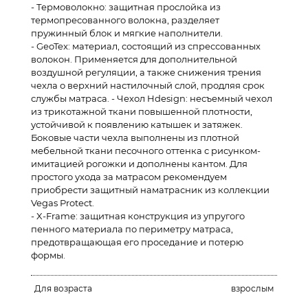
-
Термоволокно
: защитная прослойка из
термопресованного волокна, разделяет
пружинный блок и мягкие наполнители.
-
GeoTex
: материал, состоящий из спрессованных
волокон. Применяется для дополнительной
воздушной регуляции, а также снижения трения
чехла о верхний настилочный слой, продляя срок
службы матраса. -
Чехол Hdesign
: несъемный чехол
из трикотажной ткани повышенной плотности,
устойчивой к появлению катышек и затяжек.
Боковые части чехла выполнены из плотной
мебельной ткани песочного оттенка с рисунком-
имитацией рогожки и дополнены кантом. Для
простого ухода за матрасом рекомендуем
приобрести защитный наматрасник из коллекции
Vegas Protect.
-
X-Frame
: защитная конструкция из упругого
пенного материала по периметру матраса,
предотвращающая его проседание и потерю
формы.
Для возраста
взрослым