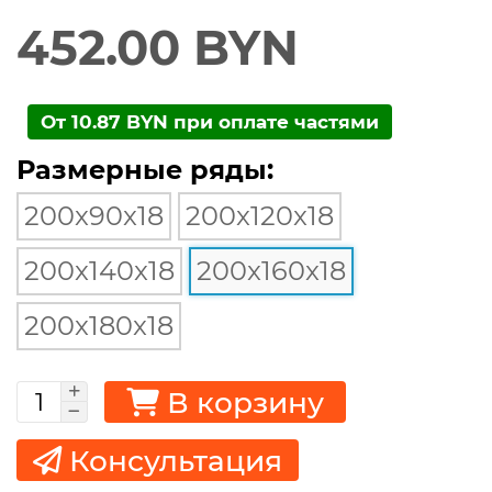
452.00 BYN
От 10.87 BYN при оплате частями
Размерные ряды:
200x90x18
200x120x18
200x140x18
200x160x18
200x180x18
В корзину
Консультация