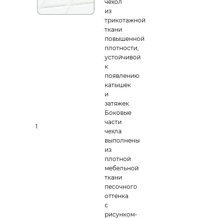
чехол
из
трикотажной
ткани
повышенной
плотности,
устойчивой
к
появлению
катышек
и
затяжек.
Боковые
части
1
чехла
выполнены
из
плотной
мебельной
ткани
песочного
оттенка
с
рисунком-