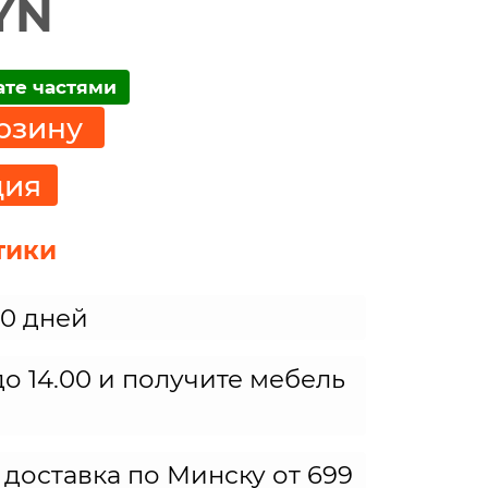
YN
ате частями
рзину
ция
тики
30 дней
о 14.00 и получите мебель
 доставка по Минску от 699