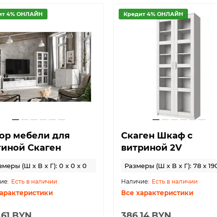
ит 4% ОНЛАЙН
Кредит 4% ОНЛАЙН
ор мебели для
Скаген Шкаф с
тиной Скаген
витриной 2V
меры (Ш x В x Г): 0 x 0 x 0
Размеры (Ш x В x Г): 78 x 19
Есть в наличии
Есть в наличии
характеристики
Все характеристики
.61 BYN
386.14 BYN