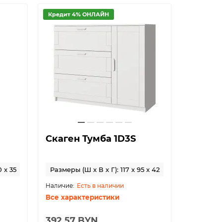
Кредит 4% ОНЛАЙН
Кредит 
Скаген Тумба 1D3S
Скаген
0 x 35
Размеры (Ш x В x Г): 117 x 95 x 42
Размеры 
Есть в наличии
Все характеристики
Все хар
392.57 BYN
353.82