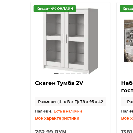
Кредит 4% ОНЛАЙН
Кред
Скаген Тумба 2V
Наб
гос
Размеры (Ш x В x Г): 78 x 95 x 42
Раз
Есть в наличии
Все характеристики
Все 
262.99 BYN
1381