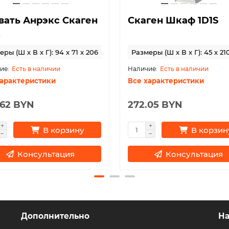
вать Анрэкс Скаген
Скаген Шкаф 1D1S
2
ры (Ш x В x Г): 94 x 71 x 206
Размеры (Ш x В x Г): 45 x 21
Есть в наличии
Есть в наличии
характеристики
Все характеристики
.62 BYN
272.05 BYN
В корзину
В корзин
Консультация
Консультация
Дополнительно
На