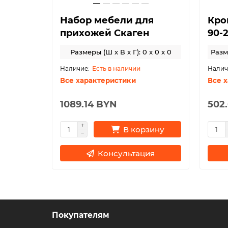
190
Набор мебели для
Кро
прихожей Скаген
90-
x 190 x 42
Размеры (Ш x В x Г): 0 x 0 x 0
Разме
Есть в наличии
Все характеристики
Все 
1089.14 BYN
502
зину
В корзину
ия
Консультация
Покупателям