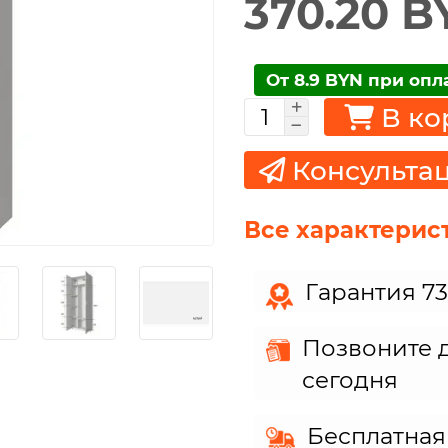
370.20 B
От 8.9 BYN при опл
В ко
Консульта
Все характерис
Гарантия 7
Позвоните д
сегодня
Бесплатная