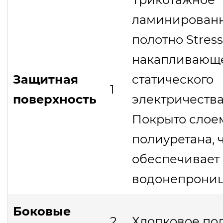
ламинирован
полотно Stress
накапливающ
Защитная
статического
1
поверхность
электричества
Покрыто слое
полиуретана, 
обеспечивает
водонепрониц
Боковые
2
Хлопковое по