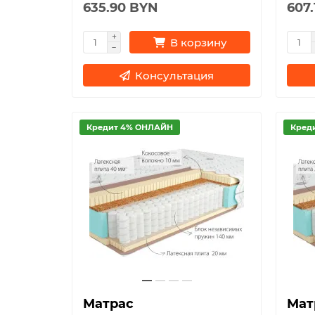
635.90 BYN
607
В корзину
Консультация
Кредит 4% ОНЛАЙН
Кред
Матрас
Мат