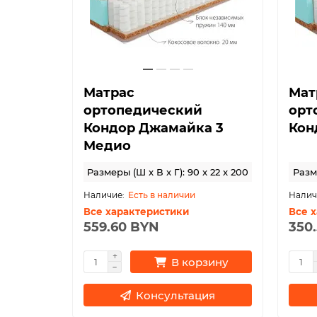
Матрас
Мат
ортопедический
орт
Кондор Джамайка 3
Кон
Медио
Размеры (Ш x В x Г): 90 x 22 x 200
Разме
Есть в наличии
Все характеристики
Все 
559.60 BYN
350
В корзину
Консультация