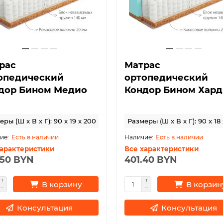
рас
Матрас
опедический
ортопедический
дор Бином Медио
Кондор Бином Хард
ры (Ш x В x Г): 90 x 19 x 200
Размеры (Ш x В x Г): 90 x 18
Есть в наличии
Есть в наличии
характеристики
Все характеристики
.50 BYN
401.40 BYN
В корзину
В корзин
Консультация
Консультация