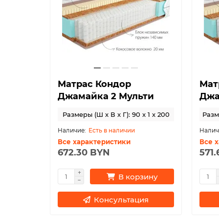
Матрас Кондор
Мат
Джамайка 2 Мульти
Джа
Размеры (Ш x В x Г): 90 x 1 x 200
Разме
Есть в наличии
Все характеристики
Все 
672.30 BYN
571
В корзину
Консультация