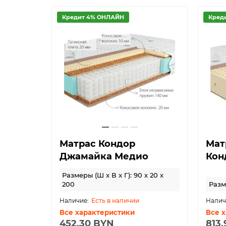
Кредит 4% ОНЛАЙН
Кред
Матрас Кондор
Мат
Джамайка Медио
Кон
Размеры (Ш x В x Г): 90 x 20 x
200
Разме
Есть в наличии
Все характеристики
Все 
452.30 BYN
813