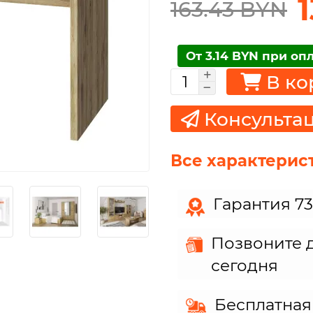
163.43 BYN
От 3.14 BYN при оп
В ко
Консульта
Все характерис
Гарантия 7
Позвоните д
сегодня
Бесплатная