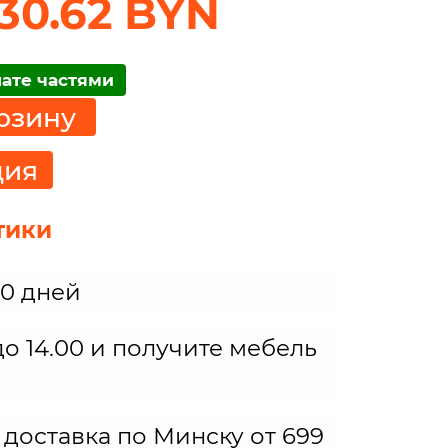
130.62 BYN
лате частями
рзину
ция
тики
30 дней
о 14.00 и получите мебель
 доставка по Минску от 699