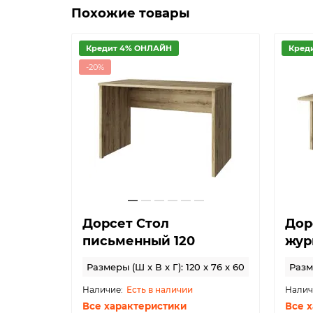
Похожие товары
Кредит 4% ОНЛАЙН
Кред
-20%
ля
Дорсет Стол
Дор
рсет
письменный 120
жур
x 125 x 27
Размеры (Ш x В x Г): 120 x 76 x 60
Разме
Есть в наличии
Все характеристики
Все 