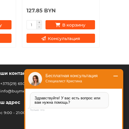
127.85 BYN
373.77
у
В корзину
Консультация
ши контакты
Бесплатная консультация
Специалист Кристина
+375(29) 650 66 92
info@buymebel.by
Здравствуйте! У вас есть вопрос или 
ш адрес
вам нужна помощь?
Только что
с 9:00 - 21:00 7 дней в неделю