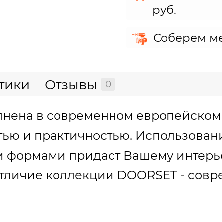
руб.
Соберем ме
тики
Отзывы
0
нена в современном европейском 
тью и практичностью. Использовани
и формами придаст Вашему интер
 отличие коллекции DOORSET - сов