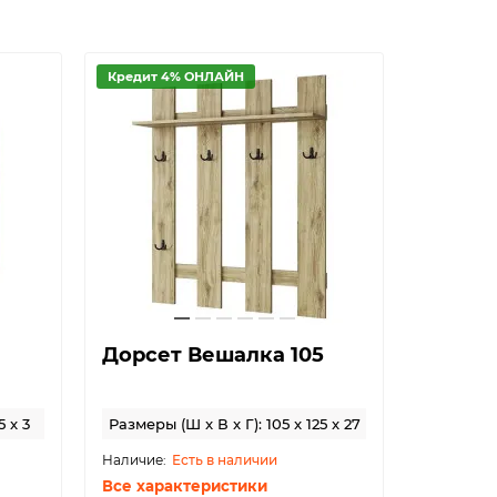
Кредит 4% ОНЛАЙН
Кредит 
Дорсет Вешалка 105
Дорсе
витри
5 x 3
Размеры (Ш x В x Г): 105 x 125 x 27
Размеры 
Есть в наличии
Все характеристики
Все хар