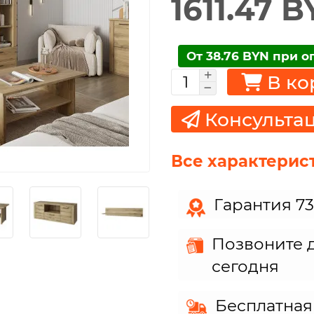
1611.47 
От 38.76 BYN при о
В ко
Консульта
Все характерис
Гарантия 7
Позвоните д
сегодня
Бесплатная