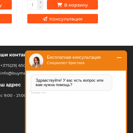
у
В корзину
Консультация
ши контакты
Бесплатная консультация
Специалист Кристина
+375(29) 650 66 92
info@buymebel.by
Здравствуйте! У вас есть вопрос или 
ш адрес
вам нужна помощь?
Только что
с 9:00 - 21:00 7 дней в неделю
Подождите, вам пишут сообщение