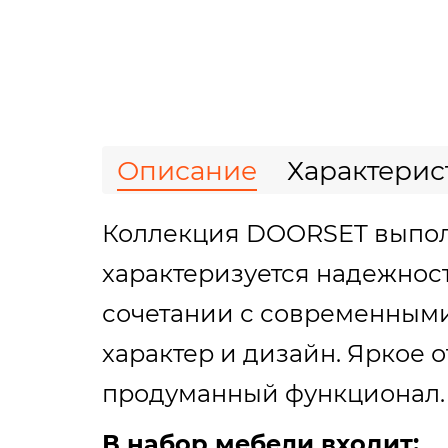
Описание
Характерис
Коллекция DOORSET выпол
характеризуется надежнос
сочетании с современным
характер и дизайн. Яркое
продуманный функционал.
В набор мебели входит: