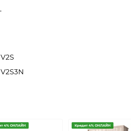
T
1V2S
1V2S3N
ит 4% ОНЛАЙН
Кредит 4% ОНЛАЙН