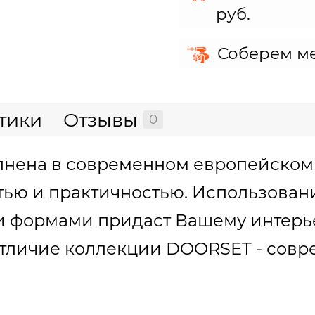
руб.
Соберем ме
тики
Отзывы
0
нена в современном европейском 
тью и практичностью. Использовани
и формами придаст Вашему интер
 отличие коллекции DOORSET - сов