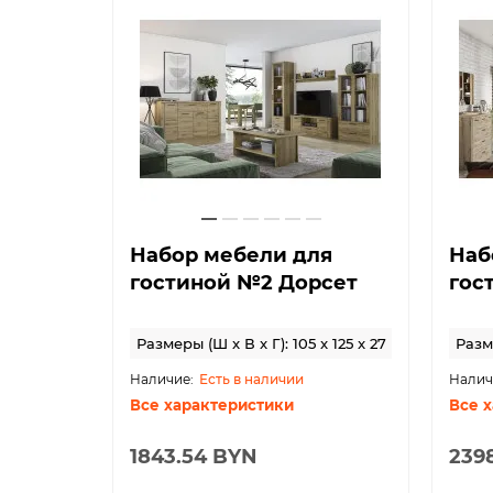
иной
Набор мебели для
Наб
гостиной №2 Дорсет
гос
 x 0 x 0
Размеры (Ш x В x Г): 105 x 125 x 27
Разме
Есть в наличии
Все характеристики
Все 
1843.54 BYN
239