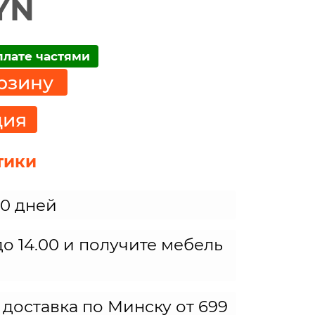
BYN
плате частями
рзину
ция
тики
30 дней
о 14.00 и получите мебель
 доставка по Минску от 699