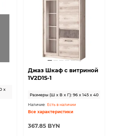
Джаз Шкаф с витриной
Джаз 
1V2D1S-1
0 x
Размеры (Ш x В x Г): 96 x 145 x 40
Размеры (
Есть в наличии
Все характеристики
Все хар
367.85 BYN
343.99