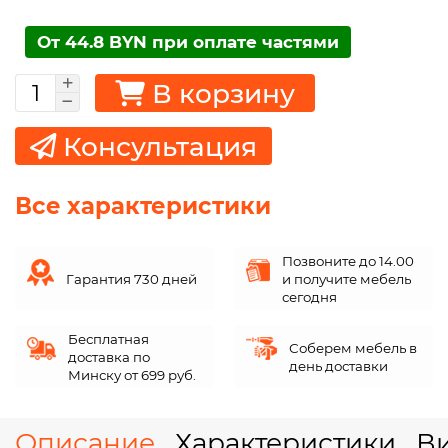
От 44.8 BYN при оплате частями
В корзину
Консультация
Все характеристики
Позвоните до 14.00
Гарантия 730 дней
и получите мебель
сегодня
Бесплатная
Соберем мебель в
доставка по
день доставки
Минску от 699 руб.
Описание
Характеристики
В