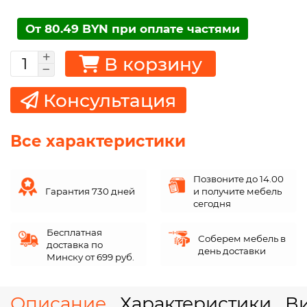
От 80.49 BYN при оплате частями
В корзину
Консультация
Все характеристики
Позвоните до 14.00
Гарантия 730 дней
и получите мебель
сегодня
Бесплатная
Соберем мебель в
доставка по
день доставки
Минску от 699 руб.
Описание
Характеристики
В