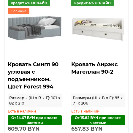
Кредит 4% ОНЛАЙН
Кредит 4% ОНЛАЙН
Новинка
Кровать Сингл 90
Кровать Анрэкс
угловая с
Магеллан 90-2
подъемником.
Цвет Forest 994
Размеры (Ш x В x Г): 101 x
Размеры (Ш x В x Г): 95 x
82 x 210
71 x 206
Есть в наличии
Есть в наличии
От 14.67 BYN при оплате 
От 15.82 BYN при оплате 
частями
частями
609.70 BYN
657.83 BYN