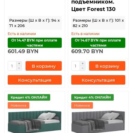
подъемником.
Цвет Forest 130
Размеры (Ш x В x Г): 94 x
Размеры (Ш x В x Г): 101 x
71 x 206
82 x 210
Есть в наличии
Есть в наличии
От 14.47 BYN при оплате 
От 14.67 BYN при оплате 
частями
частями
601.49 BYN
609.70 BYN
В корзину
В корзину
Консультация
Консультация
Кредит 4% ОНЛАЙН
Кредит 4% ОНЛАЙН
Новинка
Новинка