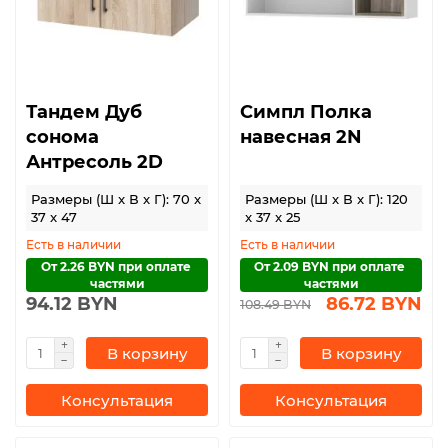
Тандем Дуб
Симпл Полка
сонома
навесная 2N
Антресоль 2D
Размеры (Ш x В x Г): 70 x
Размеры (Ш x В x Г): 120
37 x 47
x 37 x 25
Есть в наличии
Есть в наличии
От 2.26 BYN при оплате 
От 2.09 BYN при оплате 
частями
частями
94.12 BYN
86.72 BYN
108.49 BYN
В корзину
В корзину
Консультация
Консультация