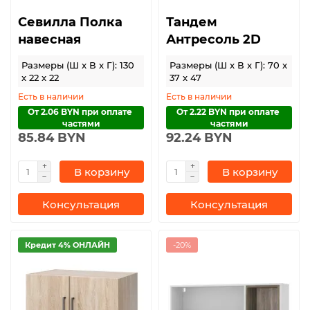
Севилла Полка
Тандем
навесная
Антресоль 2D
Размеры (Ш x В x Г): 130
Размеры (Ш x В x Г): 70 x
x 22 x 22
37 x 47
Есть в наличии
Есть в наличии
От 2.06 BYN при оплате 
От 2.22 BYN при оплате 
частями
частями
85.84 BYN
92.24 BYN
В корзину
В корзину
Консультация
Консультация
Кредит 4% ОНЛАЙН
-20%