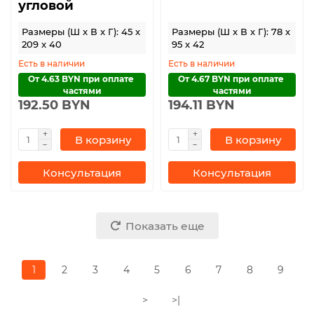
угловой
Размеры (Ш x В x Г): 45 x
Размеры (Ш x В x Г): 78 x
209 x 40
95 x 42
Есть в наличии
Есть в наличии
От 4.63 BYN при оплате 
От 4.67 BYN при оплате 
частями
частями
192.50 BYN
194.11 BYN
В корзину
В корзину
Консультация
Консультация
Показать еще
1
2
3
4
5
6
7
8
9
>
>|