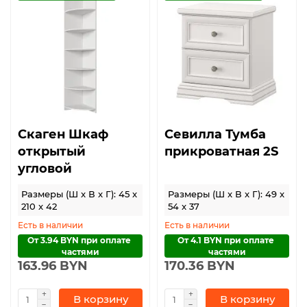
Скаген Шкаф
Севилла Тумба
открытый
прикроватная 2S
угловой
Размеры (Ш x В x Г): 45 x
Размеры (Ш x В x Г): 49 x
210 x 42
54 x 37
Есть в наличии
Есть в наличии
От 3.94 BYN при оплате 
От 4.1 BYN при оплате 
частями
частями
163.96 BYN
170.36 BYN
В корзину
В корзину