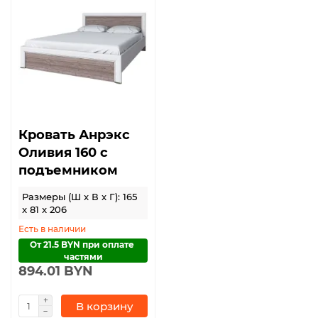
Кровать Анрэкс
Оливия 160 с
подъемником
Размеры (Ш x В x Г): 165
x 81 x 206
Есть в наличии
От 21.5 BYN при оплате 
частями
894.01 BYN
В корзину